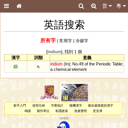
普
粵
英語搜索
所有字
|
常用字
|
冷僻字
[
indium
], 找到 1 個
漢字
詞類
意義
indium
(
In
);
No
.
49
of
the
Periodic
Table
;
銦
n.
a
chemical
element
新手入門
使用凡例
字庫統計
隨機漢字
最近被搜索的漢字
鳴謝
製作單位
私隱政策
免責聲明
意見簿
（
管理員
）