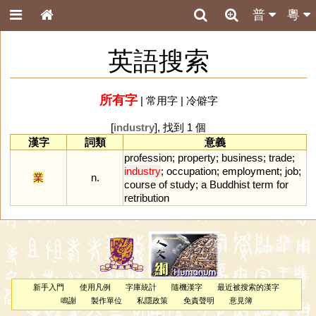
普
粵
英語搜索
所有字
|
常用字
|
冷僻字
[
industry
], 找到 1 個
漢字
詞類
意義
profession
;
property
;
business
;
trade
;
industry
;
occupation
;
employment
;
job
;
業
n.
course
of
study
;
a
Buddhist
term
for
retribution
新手入門
使用凡例
字庫統計
隨機漢字
最近被搜索的漢字
鳴謝
製作單位
私隱政策
免責聲明
意見簿