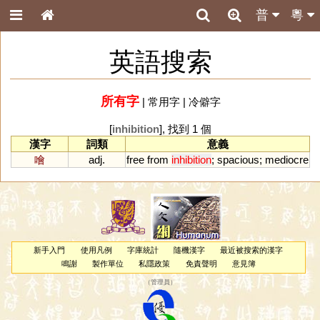
普
粵
英語搜索
所有字
|
常用字
|
冷僻字
[
inhibition
], 找到 1 個
漢字
詞類
意義
噲
adj.
free
from
inhibition
;
spacious
;
mediocre
新手入門
使用凡例
字庫統計
隨機漢字
最近被搜索的漢字
鳴謝
製作單位
私隱政策
免責聲明
意見簿
（
管理員
）