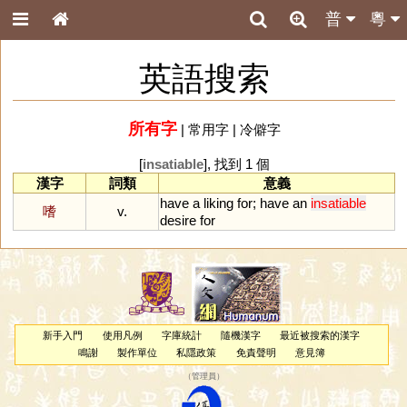
普
粵
英語搜索
所有字
|
常用字
|
冷僻字
[
insatiable
], 找到 1 個
漢字
詞類
意義
have
a
liking
for
;
have
an
insatiable
嗜
v.
desire
for
新手入門
使用凡例
字庫統計
隨機漢字
最近被搜索的漢字
鳴謝
製作單位
私隱政策
免責聲明
意見簿
（
管理員
）