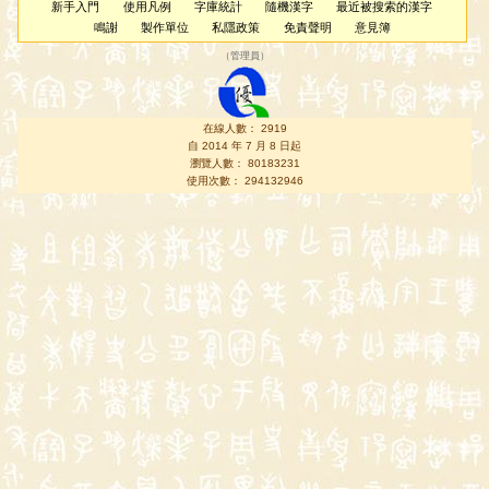
新手入門
使用凡例
字庫統計
隨機漢字
最近被搜索的漢字
鳴謝
製作單位
私隱政策
免責聲明
意見簿
（
管理員
）
在線人數： 2919
自 2014 年 7 月 8 日起
瀏覽人數： 80183231
使用次數： 294132946