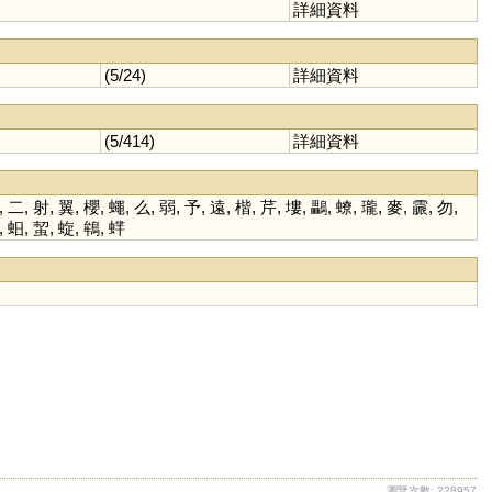
詳細資料
(5/24)
詳細資料
(5/414)
詳細資料
,
二
,
射
,
翼
,
櫻
,
蠅
,
么
,
弱
,
予
,
遠
,
楷
,
芹
,
塿
,
鸓
,
蟟
,
瓏
,
麥
,
霢
,
勿
,
,
蚎
,
蛪
,
蜁
,
鴾
,
蝆
瀏覽次數: 228957