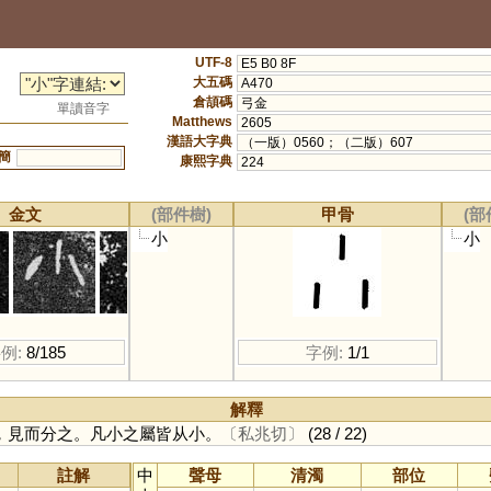
UTF-8
E5 B0 8F
大五碼
A470
倉頡碼
弓金
單讀音字
Matthews
2605
漢語大字典
（一版）0560；（二版）607
簡
康熙字典
224
金文
(部件樹)
甲骨
(部
小
小
例:
8/185
字例:
1/1
解釋
，見而分之。凡小之屬皆从小。
〔私兆切〕
(28 / 22)
註解
中
聲母
清濁
部位