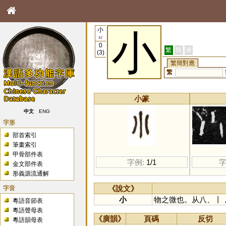
小
小
42
0
繁
簡
港
(3)
繁簡對應
繁
小篆
中文
ENG
字形
部首索引
筆畫索引
甲骨部件表
字例:
1/1
字
金文部件表
形義源流通解
字音
《說文》
小
物之微也。从八、丨
粵語音節表
粵語聲母表
《廣韻》
頁碼
反切
粵語韻母表