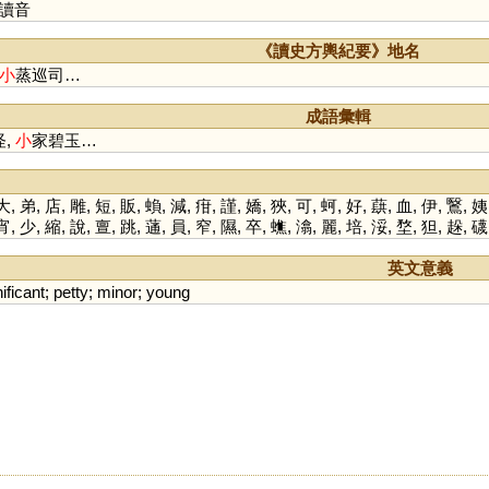
讀音
《讀史方輿紀要》地名
小
蒸巡司…
成語彙輯
怪,
小
家碧玉…
大
,
弟
,
店
,
雕
,
短
,
販
,
蝜
,
減
,
疳
,
謹
,
嬌
,
狹
,
可
,
蚵
,
好
,
蕻
,
血
,
伊
,
鷖
,
姨
宵
,
少
,
縮
,
說
,
亶
,
跳
,
蓪
,
員
,
窄
,
隰
,
卒
,
蟭
,
潝
,
麗
,
培
,
浽
,
堥
,
狚
,
趓
,
礣
英文意義
ificant
;
petty
;
minor
;
young