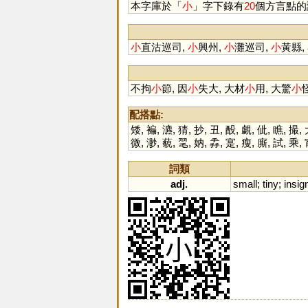
本字庫於「
小
」字下錄有
20
個方言點的
小
直沽巡司,
小
興州,
小
灘巡司,
小
黃縣,
不拘
小
節, 因
小
失大, 大材
小
用, 大驚
小
配搭點:
矮
,
褊
,
瀌
,
猜
,
抄
,
丑
,
酘
,
覷
,
佌
,
瞧
,
撮
,
微
,
渺
,
藐
,
毣
,
妠
,
掱
,
寔
,
瘦
,
廝
,
試
,
乘
,
詞類
adj.
small
;
tiny
;
insign