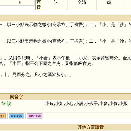
古
心
全清
齒
音
一，以三小點表示物之微小(商承祚、于省吾)；二，「
小
」是「
沙
」
一，以三小點表示物之微小(商承祚、于省吾)；二，「
小
」是「
沙
」
」。又用作紀時，「小食」表示午後，「小采」表示黃昏時分。金文
官。「小臣」指王公下屬之官吏，又指低級官吏。
丨。見而分之。凡小之屬皆从小。」
同音字
筱
篠
謏
小孩,小姐,小心,小說,小孩子,小麥,小偷,小販
同韻
同韻同調
同聲同調
其他方言讀音