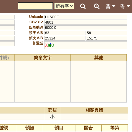
普
粵
Unicode
U+5C0F
GB2312
4801
四角號碼
9000.0
頻序 A/B
83
58
頻次 A/B
25324
15175
普通話
x
i
o
件樹)
簡帛文字
其他
部居
相關異體
小
聲調
韻攝
韻目
開合
等第