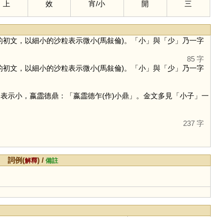
上
效
宵
/
小
開
三
的初文，以細小的沙粒表示微小(馬敍倫)。「
小
」與「
少
」乃一字
85 字
的初文，以細小的沙粒表示微小(馬敍倫)。「
小
」與「
少
」乃一字
表示小，嬴霝德鼎：「嬴霝德乍(作)小鼎」。金文多見「小子」一
237 字
詞例(
) /
解釋
備註