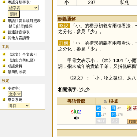
小
297
私兆
粵語分類字表:
形義通解
粵語注音系統對照表
略說:
「
小
」的構形初義有兩種看法，
[
聲母
|
韻母
|
聲調
]
之分化，參見「
少
」。
普通話音節表
其他方言讀音
詳解:
「
小
」的構形初義有兩種看法，
工具
之分化，參見「
少
」。
《說文》全文索引
甲骨文表示小，《粹》1004「小雨
《讀史方輿紀要》
詞，指未成年的貴族子弟，又指低級職
成語彙輯
繁簡對照表
《說文》：「小，物之微也。从八，
設定
冷僻字:
相關漢字:
沙
,
少
粵音系統:
粵語音節
根據
&
少
黃
周
p25
p42
s
iu
2
李
何
p17
p178
HKLS
人文
同聲