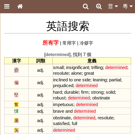
普
粵
英語搜索
所有字
|
常用字
|
冷僻字
[
determined
], 找到 7 個
漢字
詞類
意義
small
;
insignificant
;
trifling
;
determined
;
介
adj.
resolute
;
alone
;
great
inclined
to
one
side
;
leaning
;
partial
;
偏
adj.
prejudiced
;
determined
hard
;
durable
;
firm
;
strong
;
solid
;
堅
adj.
robust
;
determined
;
obstinate
奮
adj.
impetuous
;
determined
惈
adj.
brave
and
determined
obstinate
,
determined
,
resolute
;
果
adj.
satisfied
,
full
矢
adj.
determined