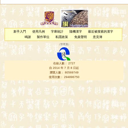
新手入門
使用凡例
字庫統計
隨機漢字
最近被搜索的漢字
鳴謝
製作單位
私隱政策
免責聲明
意見簿
（
管理員
）
在線人數： 2727
自 2014 年 7 月 8 日起
瀏覽人數： 80569749
使用次數： 294896750