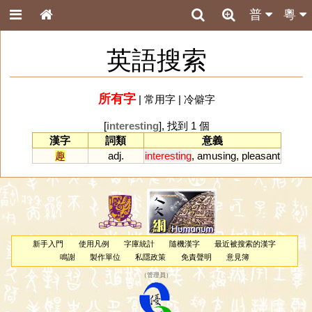
普
粵
英語搜索
所有字
|
常用字
|
冷僻字
[
interesting
], 找到 1 個
漢字
詞類
意義
趣
adj.
interesting
,
amusing
,
pleasant
新手入門
使用凡例
字庫統計
隨機漢字
最近被搜索的漢字
鳴謝
製作單位
私隱政策
免責聲明
意見簿
（
管理員
）