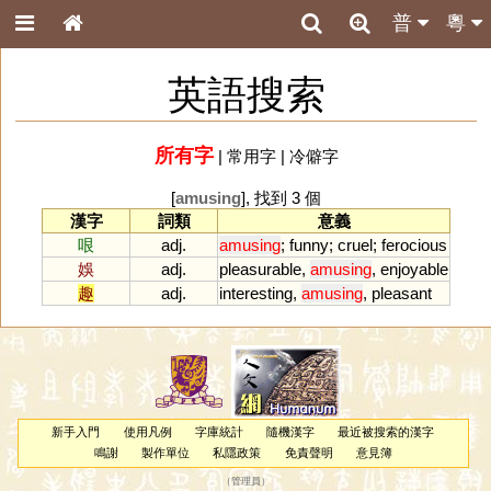
普
粵
英語搜索
所有字
|
常用字
|
冷僻字
[
amusing
], 找到 3 個
漢字
詞類
意義
哏
adj.
amusing
;
funny
;
cruel
;
ferocious
娛
adj.
pleasurable
,
amusing
,
enjoyable
趣
adj.
interesting
,
amusing
,
pleasant
新手入門
使用凡例
字庫統計
隨機漢字
最近被搜索的漢字
鳴謝
製作單位
私隱政策
免責聲明
意見簿
（
管理員
）