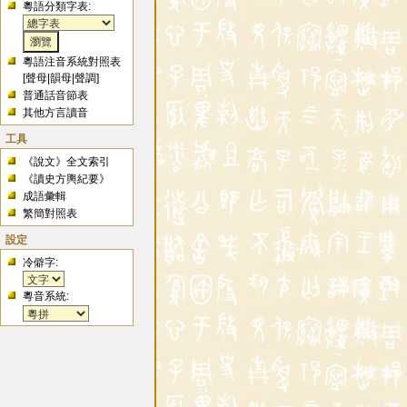
粵語分類字表:
粵語注音系統對照表
[
聲母
|
韻母
|
聲調
]
普通話音節表
其他方言讀音
工具
《說文》全文索引
《讀史方輿紀要》
成語彙輯
繁簡對照表
設定
冷僻字:
粵音系統: