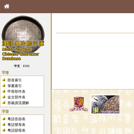
中文
ENG
字形
部首索引
筆畫索引
甲骨部件表
金文部件表
形義源流通解
字音
粵語音節表
粵語聲母表
粵語韻母表