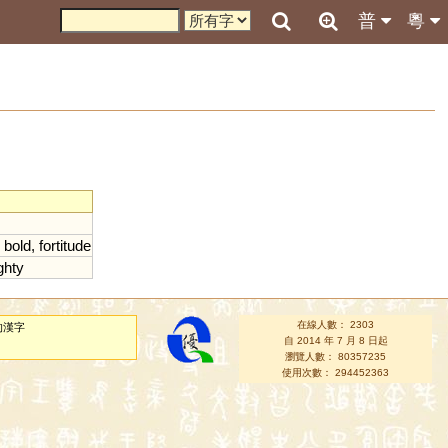
普
粵
,
bold
,
fortitude
ghty
在線人數： 2303
的漢字
自 2014 年 7 月 8 日起
瀏覽人數： 80357235
使用次數： 294452363