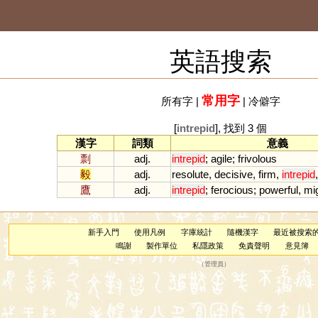
英語搜索
常用字
所有字
|
|
冷僻字
[
intrepid
], 找到 3 個
漢字
詞類
意義
剽
adj.
intrepid
;
agile
;
frivolous
毅
adj.
resolute
,
decisive
,
firm
,
intrepid
鷹
adj.
intrepid
;
ferocious
;
powerful
,
mi
新手入門
使用凡例
字庫統計
隨機漢字
最近被搜索
鳴謝
製作單位
私隱政策
免責聲明
意見簿
（
管理員
）