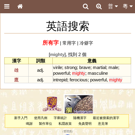
普
粵
英語搜索
所有字
|
常用字
|
冷僻字
[
mighty
], 找到 2 個
漢字
詞類
意義
virile
;
strong
;
brave
;
martial
;
male
;
雄
adj.
powerful
;
mighty
;
masculine
鷹
adj.
intrepid
;
ferocious
;
powerful
,
mighty
新手入門
使用凡例
字庫統計
隨機漢字
最近被搜索的漢字
鳴謝
製作單位
私隱政策
免責聲明
意見簿
（
管理員
）