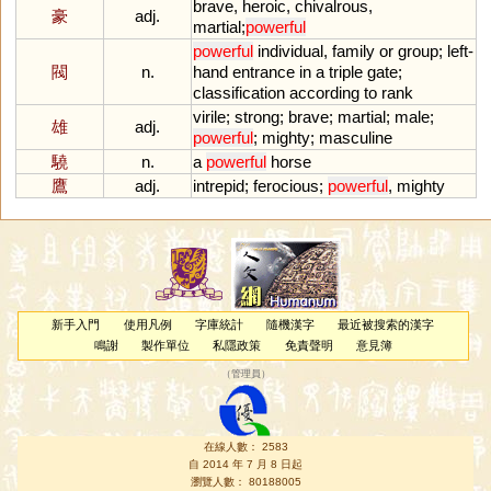
brave
,
heroic
,
chivalrous
,
豪
adj.
martial
;
powerful
powerful
individual
,
family
or
group
;
left
-
閥
n.
hand
entrance
in
a
triple
gate
;
classification
according
to
rank
virile
;
strong
;
brave
;
martial
;
male
;
雄
adj.
powerful
;
mighty
;
masculine
驍
n.
a
powerful
horse
鷹
adj.
intrepid
;
ferocious
;
powerful
,
mighty
新手入門
使用凡例
字庫統計
隨機漢字
最近被搜索的漢字
鳴謝
製作單位
私隱政策
免責聲明
意見簿
（
管理員
）
在線人數： 2583
自 2014 年 7 月 8 日起
瀏覽人數： 80188005