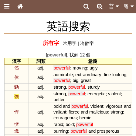
普
粵
英語搜索
所有字
|
常用字
|
冷僻字
[
powerful
], 找到 12 個
漢字
詞類
意義
伾
adj.
powerful
;
moving
;
ugly
admirable
;
extraordinary
;
fine
-
looking
;
偉
adj.
powerful
;
big
,
great
勁
adj.
strong
,
powerful
,
sturdy
strong
,
powerful
;
energetic
;
violent
;
強
adj.
better
bold
and
powerful
,
violent
;
vigorous
and
悍
adj.
valiant
;
fierce
and
malicious
;
strong
;
courageous
;
heroic
慓
adj.
rapid
;
bold
;
powerful
熾
adj.
burning
;
powerful
and
prosperous