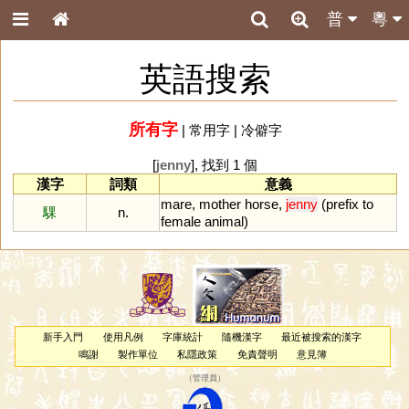
普
粵
英語搜索
所有字
|
常用字
|
冷僻字
[
jenny
], 找到 1 個
漢字
詞類
意義
mare
,
mother
horse
,
jenny
(
prefix
to
騍
n.
female
animal
)
新手入門
使用凡例
字庫統計
隨機漢字
最近被搜索的漢字
鳴謝
製作單位
私隱政策
免責聲明
意見簿
（
管理員
）