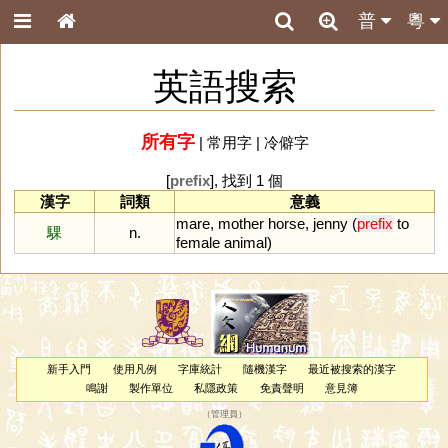
普
粵
英語搜索
所有字
|
常用字
|
冷僻字
[
prefix
], 找到 1 個
漢字
詞類
意義
mare
,
mother
horse
,
jenny
(
prefix
to
騍
n.
female
animal
)
新手入門
使用凡例
字庫統計
隨機漢字
最近被搜索的漢字
鳴謝
製作單位
私隱政策
免責聲明
意見簿
（
管理員
）