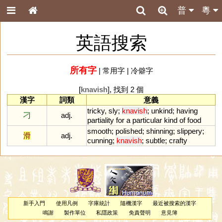
普
粵
英語搜索
所有字
|
常用字
|
冷僻字
[
knavish
], 找到 2 個
漢字
詞類
意義
tricky
,
sly
;
knavish
;
unkind
;
having
刁
adj.
partiality
for
a
particular
kind
of
food
smooth
;
polished
;
shinning
;
slippery
;
滑
adj.
cunning
;
knavish
;
subtle
;
crafty
新手入門
使用凡例
字庫統計
隨機漢字
最近被搜索的漢字
鳴謝
製作單位
私隱政策
免責聲明
意見簿