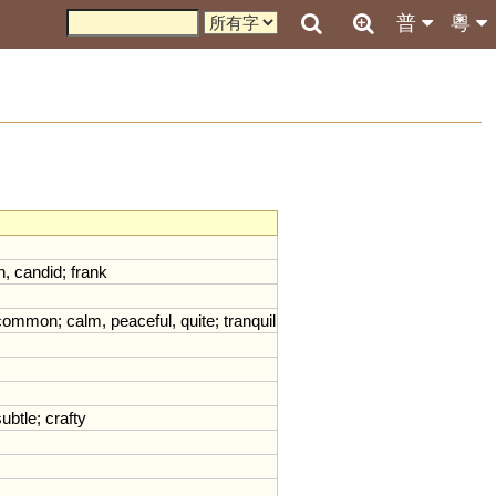
普
粵
n
,
candid
;
frank
common
;
calm
,
peaceful
,
quite
;
tranquil
subtle
;
crafty