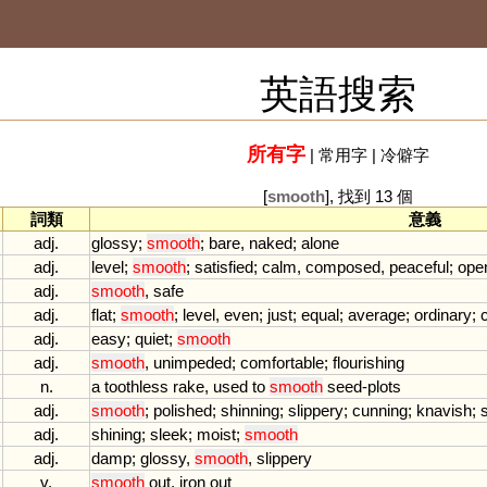
英語搜索
所有字
|
常用字
|
冷僻字
[
smooth
], 找到 13 個
詞類
意義
adj.
glossy
;
smooth
;
bare
,
naked
;
alone
adj.
level
;
smooth
;
satisfied
;
calm
,
composed
,
peaceful
;
ope
adj.
smooth
,
safe
adj.
flat
;
smooth
;
level
,
even
;
just
;
equal
;
average
;
ordinary
;
adj.
easy
;
quiet
;
smooth
adj.
smooth
,
unimpeded
;
comfortable
;
flourishing
n.
a
toothless
rake
,
used
to
smooth
seed
-
plots
adj.
smooth
;
polished
;
shinning
;
slippery
;
cunning
;
knavish
;
adj.
shining
;
sleek
;
moist
;
smooth
adj.
damp
;
glossy
,
smooth
,
slippery
v.
smooth
out
,
iron
out