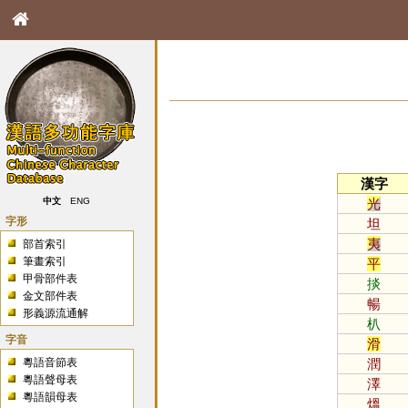
漢字
光
中文
ENG
字形
坦
夷
部首索引
筆畫索引
平
甲骨部件表
掞
金文部件表
暢
形義源流通解
朳
字音
滑
粵語音節表
潤
粵語聲母表
澤
粵語韻母表
熅