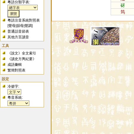
粵語分類字表:
砑
筠
粵語注音系統對照表
[
聲母
|
韻母
|
聲調
]
普通話音節表
其他方言讀音
工具
《說文》全文索引
《讀史方輿紀要》
成語彙輯
繁簡對照表
設定
冷僻字:
粵音系統: