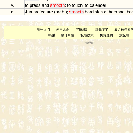
v.
to
press
and
smooth
;
to
touch
;
to
calender
n.
Jun
prefecture
(
arch
.);
smooth
hard
skin
of
bamboo
;
ba
新手入門
使用凡例
字庫統計
隨機漢字
最近被搜索
鳴謝
製作單位
私隱政策
免責聲明
意見簿
（
管理員
）