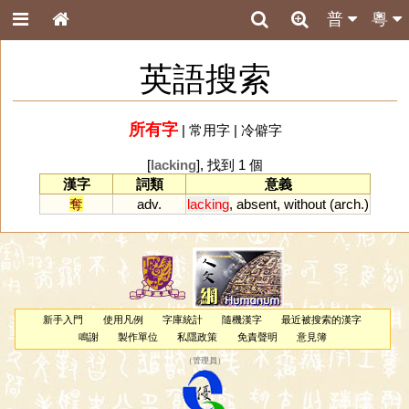
普
粵
英語搜索
所有字
|
常用字
|
冷僻字
[
lacking
], 找到 1 個
漢字
詞類
意義
奪
adv.
lacking
,
absent
,
without
(
arch
.)
新手入門
使用凡例
字庫統計
隨機漢字
最近被搜索的漢字
鳴謝
製作單位
私隱政策
免責聲明
意見簿
（
管理員
）