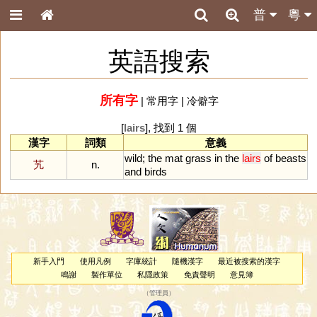
普
粵
英語搜索
所有字
|
常用字
|
冷僻字
[
lairs
], 找到 1 個
漢字
詞類
意義
wild
;
the
mat
grass
in
the
lairs
of
beasts
艽
n.
and
birds
新手入門
使用凡例
字庫統計
隨機漢字
最近被搜索的漢字
鳴謝
製作單位
私隱政策
免責聲明
意見簿
（
管理員
）