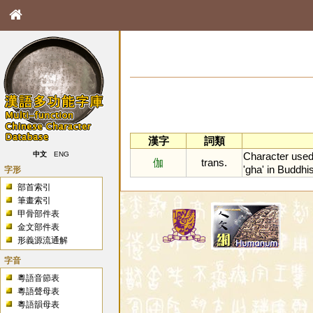
漢字
詞類
Character
use
中文
ENG
伽
trans.
'
gha
'
in
Buddhis
字形
部首索引
筆畫索引
甲骨部件表
金文部件表
形義源流通解
字音
粵語音節表
粵語聲母表
粵語韻母表