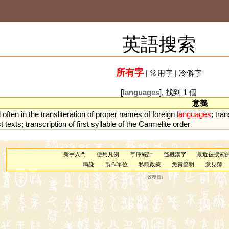
英語搜索
所有字
|
常用字
|
冷僻字
[
languages
], 找到 1 個
意義
d
often
in
the
transliteration
of
proper
names
of
foreign
languages
;
tran
t
texts
;
transcription
of
first
syllable
of
the
Carmelite
order
新手入門
使用凡例
字庫統計
隨機漢字
最近被搜索
鳴謝
製作單位
私隱政策
免責聲明
意見簿
（
管理員
）