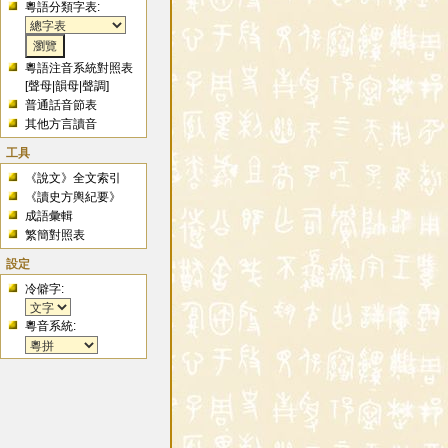
粵語分類字表:
粵語注音系統對照表
[
聲母
|
韻母
|
聲調
]
普通話音節表
其他方言讀音
工具
《說文》全文索引
《讀史方輿紀要》
成語彙輯
繁簡對照表
設定
冷僻字:
粵音系統: