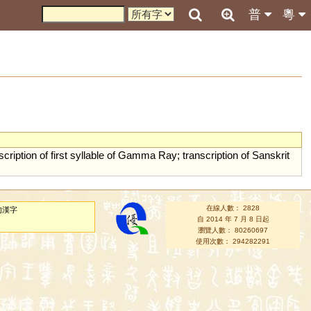
普
粵
scription
of
first
syllable
of
Gamma
Ray
;
transcription
of
Sanskrit
在線人數： 2828
的漢字
自 2014 年 7 月 8 日起
瀏覽人數： 80260697
使用次數： 294282291