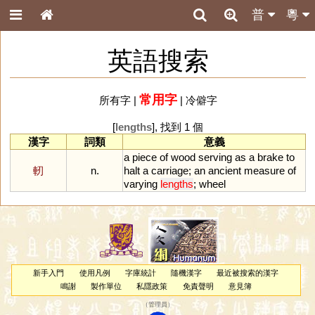
普
粵
英語搜索
常用字
所有字
|
|
冷僻字
[
lengths
], 找到 1 個
漢字
詞類
意義
a
piece
of
wood
serving
as
a
brake
to
軔
n.
halt
a
carriage
;
an
ancient
measure
of
varying
lengths
;
wheel
新手入門
使用凡例
字庫統計
隨機漢字
最近被搜索的漢字
鳴謝
製作單位
私隱政策
免責聲明
意見簿
（
管理員
）