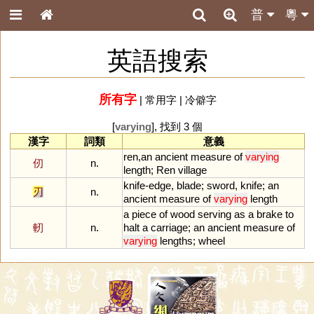
普
粵
英語搜索
所有字
|
常用字
|
冷僻字
[
varying
], 找到 3 個
漢字
詞類
意義
ren
,
an
ancient
measure
of
varying
仞
n.
length
;
Ren
village
knife
-
edge
,
blade
;
sword
,
knife
;
an
刃
n.
ancient
measure
of
varying
length
a
piece
of
wood
serving
as
a
brake
to
軔
n.
halt
a
carriage
;
an
ancient
measure
of
varying
lengths
;
wheel