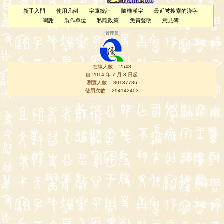
新手入門
使用凡例
字庫統計
隨機漢字
最近被搜索的漢字
鳴謝
製作單位
私隱政策
免責聲明
意見簿
（
管理員
）
在線人數： 2548
自 2014 年 7 月 8 日起
瀏覽人數： 80187736
使用次數： 294142403