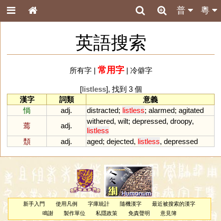
普
粵
英語搜索
常用字
所有字
|
|
冷僻字
[
listless
], 找到 3 個
漢字
詞類
意義
惝
adj.
distracted
;
listless
;
alarmed
;
agitated
withered
,
wilt
;
depressed
,
droopy
,
蔫
adj.
listless
頹
adj.
aged
;
dejected
,
listless
,
depressed
新手入門
使用凡例
字庫統計
隨機漢字
最近被搜索的漢字
鳴謝
製作單位
私隱政策
免責聲明
意見簿