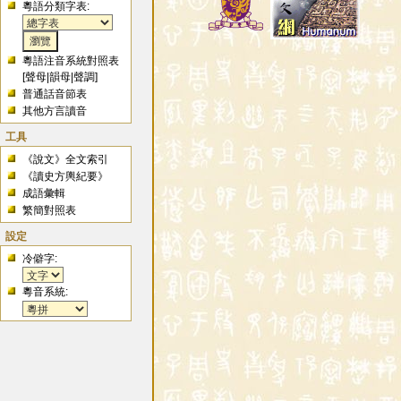
粵語分類字表:
粵語注音系統對照表
[
聲母
|
韻母
|
聲調
]
普通話音節表
其他方言讀音
工具
《說文》全文索引
《讀史方輿紀要》
成語彙輯
繁簡對照表
設定
冷僻字:
粵音系統: