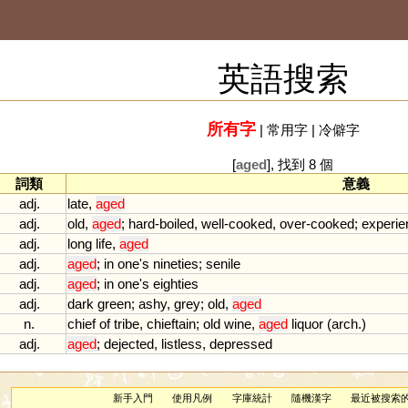
英語搜索
所有字
|
常用字
|
冷僻字
[
aged
], 找到 8 個
詞類
意義
adj.
late
,
aged
adj.
old
,
aged
;
hard
-
boiled
,
well
-
cooked
,
over
-
cooked
;
experie
adj.
long
life
,
aged
adj.
aged
;
in
one
'
s
nineties
;
senile
adj.
aged
;
in
one
'
s
eighties
adj.
dark
green
;
ashy
,
grey
;
old
,
aged
n.
chief
of
tribe
,
chieftain
;
old
wine
,
aged
liquor
(
arch
.)
adj.
aged
;
dejected
,
listless
,
depressed
新手入門
使用凡例
字庫統計
隨機漢字
最近被搜索