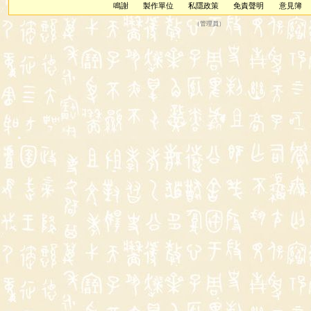
鳴謝
製作單位
私隱政策
免責聲明
意見簿
（
管理員
）