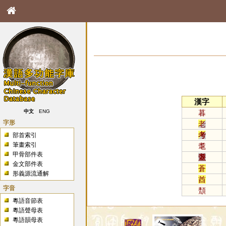
漢字
暮
中文
ENG
字形
老
考
部首索引
筆畫索引
耄
甲骨部件表
耋
金文部件表
蒼
形義源流通解
酋
字音
頹
粵語音節表
粵語聲母表
粵語韻母表