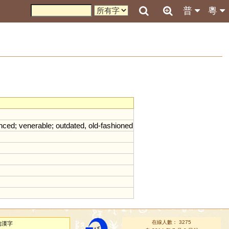
普
粵
nced
;
venerable
;
outdated
,
old
-
fashioned
在線人數： 3275
的漢字