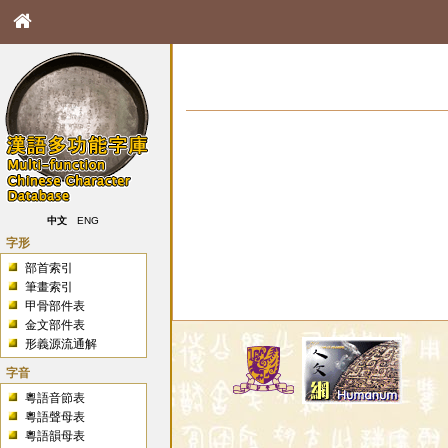
中文
ENG
字形
部首索引
筆畫索引
甲骨部件表
金文部件表
形義源流通解
字音
粵語音節表
粵語聲母表
粵語韻母表