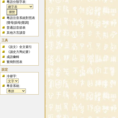
粵語分類字表:
粵語注音系統對照表
[
聲母
|
韻母
|
聲調
]
普通話音節表
其他方言讀音
工具
《說文》全文索引
《讀史方輿紀要》
成語彙輯
繁簡對照表
設定
冷僻字:
粵音系統: