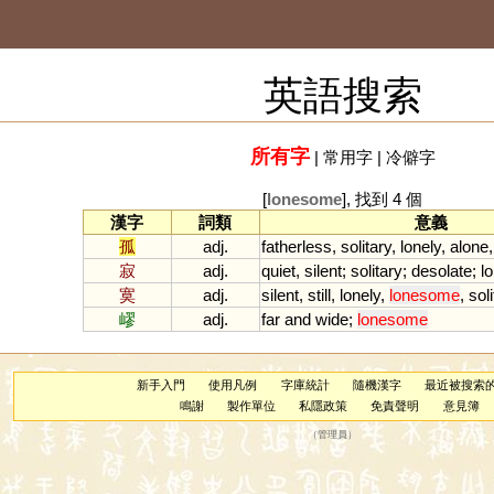
英語搜索
所有字
|
常用字
|
冷僻字
[
lonesome
], 找到 4 個
漢字
詞類
意義
孤
adj.
fatherless
,
solitary
,
lonely
,
alone
寂
adj.
quiet
,
silent
;
solitary
;
desolate
;
lo
寞
adj.
silent
,
still
,
lonely
,
lonesome
,
soli
嵺
adj.
far
and
wide
;
lonesome
新手入門
使用凡例
字庫統計
隨機漢字
最近被搜索
鳴謝
製作單位
私隱政策
免責聲明
意見簿
（
管理員
）