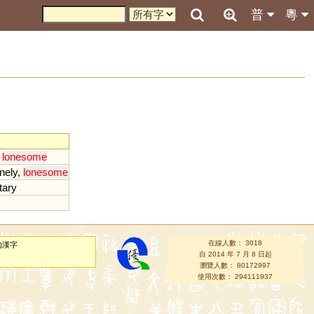
普
粵
,
lonesome
nely
,
lonesome
tary
在線人數： 3018
的漢字
自 2014 年 7 月 8 日起
瀏覽人數： 80172997
使用次數： 294111937