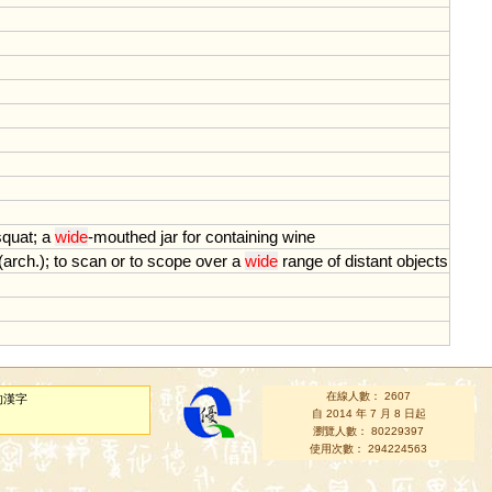
squat
;
a
wide
-
mouthed
jar
for
containing
wine
(
arch
.);
to
scan
or
to
scope
over
a
wide
range
of
distant
objects
在線人數： 2607
的漢字
自 2014 年 7 月 8 日起
瀏覽人數： 80229397
使用次數： 294224563