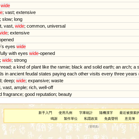
wide
e
;
vast
;
extensive
;
slow
;
long
t
,
vast
,
wide
;
common
,
universal
wide
;
extensive
opened
e
'
s
eyes
wide
fully
with
eyes
wide
-
opened
;
wide
;
strong
hread
;
a
kind
of
plant
like
the
ramie
;
black
and
solid
earth
;
an
arch
;
a
als
in
ancient
feudal
states
paying
each
other
visits
every
three
years
d
;
deep
;
wide
;
expansive
;
waste
d
,
vast
,
ample
;
rich
,
well
-
off
d
fragrance
;
good
reputation
;
beauty
新手入門
使用凡例
字庫統計
隨機漢字
最近被搜索
鳴謝
製作單位
私隱政策
免責聲明
意見簿
（
管理員
）