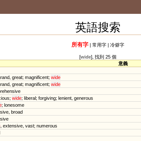
英語搜索
所有字
|
常用字
|
冷僻字
[
wide
], 找到 25 個
意義
rand
,
great
;
magnificent
;
wide
rand
,
great
;
magnificent
;
wide
rehensive
ious
;
wide
;
liberal
;
forgiving
;
lenient
,
generous
e
;
lonesome
sive
,
broad
sive
e
,
extensive
,
vast
;
numerous
d