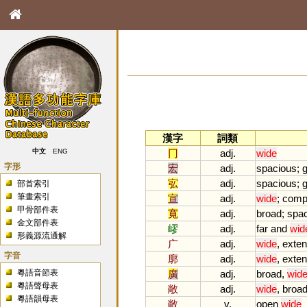
漢字
詞類
冂
adj.
wide
中文
ENG
字形
宏
adj.
spacious
;
g
宖
adj.
spacious
;
g
部首索引
筆畫索引
宣
adj.
wide
;
comp
甲骨部件表
寬
adj.
broad
;
spac
金文部件表
嵺
adj.
far
and
wid
形義源流通解
广
adj.
wide
,
exten
字音
廓
adj.
wide
,
exten
粵語音節表
廣
adj.
broad
,
wid
粵語聲母表
敞
adj.
wide
,
broa
粵語韻母表
敞
v.
open
wide