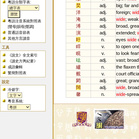
粵語分類字表:
旲
adj.
big
;
far
and
洋
adj.
foreign
;
wid
淹
adj.
wide
;
weak
粵語注音系統對照表
溥
adj.
broad
,
grea
[
聲母
|
韻母
|
聲調
]
演
adj.
extended
;
普通話音節表
其他方言讀音
盱
n.
eyes
wide
睅
v.
to
open
on
工具
睍
v.
to
look
fear
《說文》全文索引
竑
adj.
vast
;
broad
《讀史方輿紀要》
纑
n.
the
flaxen
t
成語彙輯
繁簡對照表
覜
v.
court
offici
閎
adj.
great
;
gran
設定
闊
adj.
wide
,
broa
冷僻字:
馨
n.
wide
-
sprea
粵音系統: