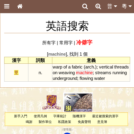
普
粵
英語搜索
冷僻字
所有字
|
常用字
|
[
machine
], 找到 1 個
漢字
詞類
意義
warp
of
a
fabric
(
arch
.);
vertical
threads
巠
n.
on
weaving
machine
;
streams
running
underground
;
flowing
water
新手入門
使用凡例
字庫統計
隨機漢字
最近被搜索的漢字
鳴謝
製作單位
私隱政策
免責聲明
意見簿
（
管理員
）