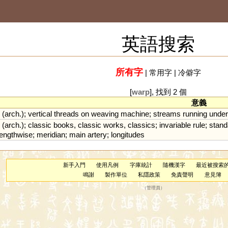
英語搜索
所有字
|
常用字
|
冷僻字
[
warp
], 找到 2 個
意義
(
arch
.);
vertical
threads
on
weaving
machine
;
streams
running
unde
(
arch
.);
classic
books
,
classic
works
,
classics
;
invariable
rule
;
stand
lengthwise
;
meridian
;
main
artery
;
longitudes
新手入門
使用凡例
字庫統計
隨機漢字
最近被搜索
鳴謝
製作單位
私隱政策
免責聲明
意見簿
（
管理員
）