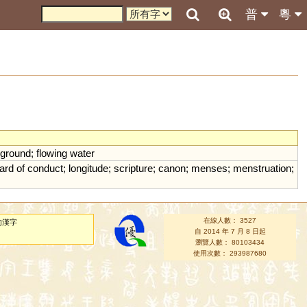
普
粵
rground
;
flowing
water
ard
of
conduct
;
longitude
;
scripture
;
canon
;
menses
;
menstruation
;
在線人數： 3527
的漢字
自 2014 年 7 月 8 日起
瀏覽人數： 80103434
使用次數： 293987680