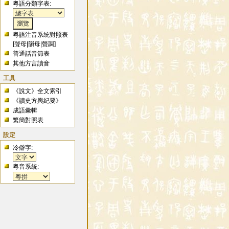
粵語分類字表:
粵語注音系統對照表
[
聲母
|
韻母
|
聲調
]
普通話音節表
其他方言讀音
工具
《說文》全文索引
《讀史方輿紀要》
成語彙輯
繁簡對照表
設定
冷僻字:
粵音系統: