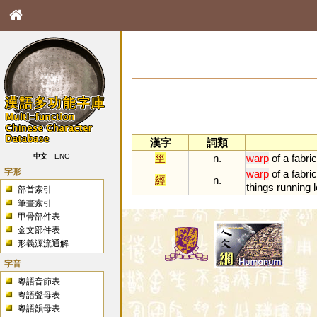
漢字
詞類
巠
n.
warp
of
a
fabric
中文
ENG
字形
warp
of
a
fabric
經
n.
things
running
部首索引
筆畫索引
甲骨部件表
金文部件表
形義源流通解
字音
粵語音節表
粵語聲母表
粵語韻母表