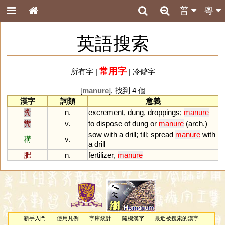
普
粵
英語搜索
常用字
所有字
|
|
冷僻字
[
manure
], 找到 4 個
漢字
詞類
意義
糞
n.
excrement
,
dung
,
droppings
;
manure
糞
v.
to
dispose
of
dung
or
manure
(
arch
.)
sow
with
a
drill
;
till
;
spread
manure
with
耩
v.
a
drill
肥
n.
fertilizer
,
manure
新手入門
使用凡例
字庫統計
隨機漢字
最近被搜索的漢字