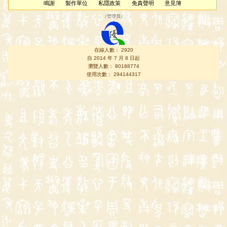
鳴謝
製作單位
私隱政策
免責聲明
意見簿
（
管理員
）
在線人數： 2920
自 2014 年 7 月 8 日起
瀏覽人數： 80188774
使用次數： 294144317