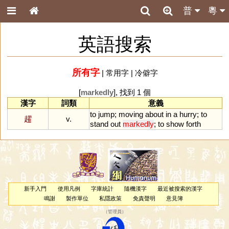
普
粵
英語搜索
所有字
|
常用字
|
冷僻字
[
markedly
], 找到 1 個
漢字
詞類
意義
to
jump
;
moving
about
in
a
hurry
;
to
趯
v.
stand
out
markedly
;
to
show
forth
新手入門
使用凡例
字庫統計
隨機漢字
最近被搜索的漢字
鳴謝
製作單位
私隱政策
免責聲明
意見簿
（
管理員
）