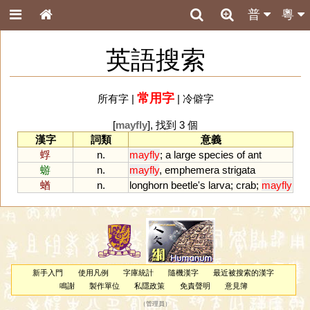
普
粵
英語搜索
常用字
所有字
|
|
冷僻字
[
mayfly
], 找到 3 個
漢字
詞類
意義
蜉
n.
mayfly
;
a
large
species
of
ant
蝣
n.
mayfly
,
emphemera
strigata
蝤
n.
longhorn
beetle
'
s
larva
;
crab
;
mayfly
新手入門
使用凡例
字庫統計
隨機漢字
最近被搜索的漢字
鳴謝
製作單位
私隱政策
免責聲明
意見簿
（
管理員
）