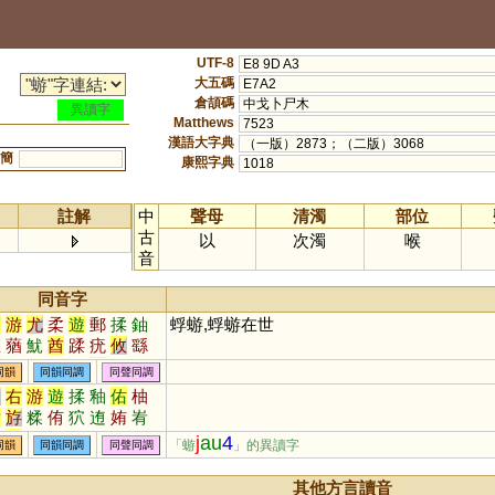
UTF-8
E8 9D A3
大五碼
E7A2
倉頡碼
中戈卜尸木
異讀字
Matthews
7523
漢語大字典
（一版）2873；（二版）3068
簡
康熙字典
1018
註解
中
聲母
清濁
部位
古
以
次濁
喉
音
同音字
油
游
尤
柔
遊
郵
揉
鈾
蜉蝣,蜉蝣在世
悠
蕕
魷
酋
蹂
疣
攸
繇
猷
鞣
蝤
柚
泅
斿
蚰
輶
同韻
同韻同調
同聲同調
怞
浟
庮
訧
逌
楢
楺
葇
又
右
游
遊
揉
釉
佑
柚
鑐
擩
厹
尢
偤
媃
騥
揂
宥
斿
糅
侑
狖
迶
姷
峟
秞
蝚
鶔
鰇
囮
沋
冘
輮
貁
祐
褎
鼬
j
au
4
「蝣
」的異讀字
同韻
同韻同調
同聲同調
其他方言讀音