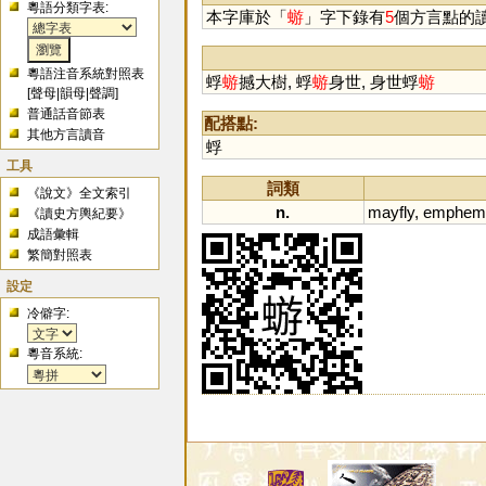
粵語分類字表:
本字庫於「
蝣
」字下錄有
5
個方言點的
粵語注音系統對照表
蜉
蝣
撼大樹, 蜉
蝣
身世, 身世蜉
蝣
[
聲母
|
韻母
|
聲調
]
普通話音節表
配搭點:
其他方言讀音
蜉
工具
詞類
《說文》全文索引
n.
mayfly
,
emphem
《讀史方輿紀要》
成語彙輯
繁簡對照表
設定
冷僻字:
粵音系統: