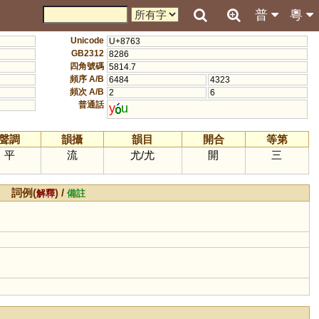
普
粵
Unicode
U+8763
GB2312
8286
四角號碼
5814.7
頻序 A/B
6484
4323
頻次 A/B
2
6
普通話
y
u
聲調
韻攝
韻目
開合
等第
平
流
尤
/
尤
開
三
詞例(
) /
解釋
備註