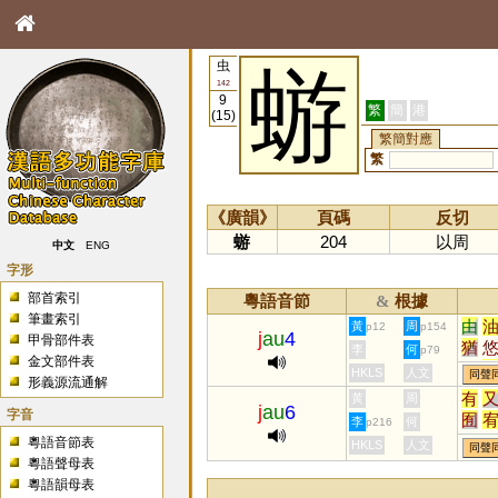
虫
蝣
142
9
繁
簡
港
(15)
繁簡對應
繁
《廣韻》
頁碼
反切
蝣
204
以周
中文
ENG
字形
部首索引
粵語音節
根據
&
筆畫索引
由
黃
周
p12
p154
j
au
4
甲骨部件表
猶
李
何
p79
金文部件表
揄
HKLS
人文
同聲
形義源流通解
䌛
有
黃
周
j
au
6
鍒
字音
囿
李
何
p216
莤
牰
粵語音節表
HKLS
人文
同聲
鯈
粵語聲母表
粵語韻母表