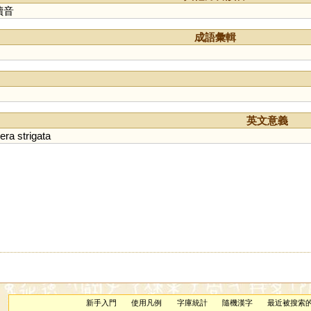
讀音
成語彙輯
英文意義
era
strigata
新手入門
使用凡例
字庫統計
隨機漢字
最近被搜索