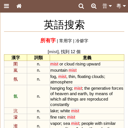
普
粵
英語搜索
所有字
|
常用字
|
冷僻字
[
mist
], 找到 12 個
漢字
詞類
意義
圛
n.
mist
or
cloud
rising
upward
嵐
n.
mountain
mist
fog
,
mist
,
thin
,
floating
clouds
;
氛
n.
atmosphere
hanging
fog
;
mist
;
the
generative
forces
of
heaven
and
earth
,
by
means
of
氤
n.
which
all
things
are
reproduced
constantly
沆
n.
lake
;
white
mist
濛
n.
fine
rain
;
mist
vapor
;
sea
mist
;
people
with
similar
瀣
n.