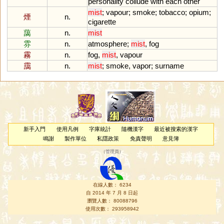
personality
collude
with
each
other
mist
;
vapour
;
smoke
;
tobacco
;
opium
;
煙
n.
cigarette
藹
n.
mist
雰
n.
atmosphere
;
mist
,
fog
霧
n.
fog
,
mist
,
vapour
靄
n.
mist
;
smoke
,
vapor
;
surname
新手入門
使用凡例
字庫統計
隨機漢字
最近被搜索的漢字
鳴謝
製作單位
私隱政策
免責聲明
意見簿
（
管理員
）
在線人數： 6234
自 2014 年 7 月 8 日起
瀏覽人數： 80088796
使用次數： 293958942