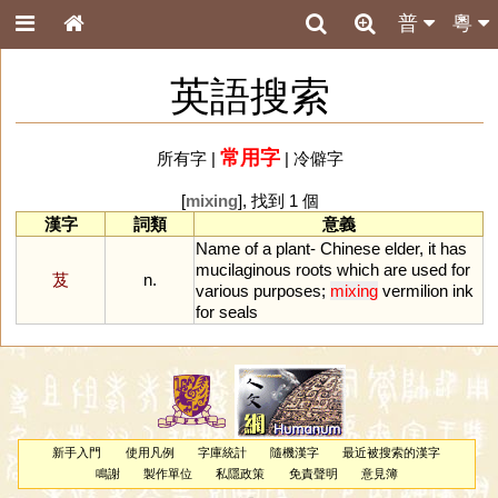
普
粵
英語搜索
常用字
所有字
|
|
冷僻字
[
mixing
], 找到 1 個
漢字
詞類
意義
Name
of
a
plant
-
Chinese
elder
,
it
has
mucilaginous
roots
which
are
used
for
芨
n.
various
purposes
;
mixing
vermilion
ink
for
seals
新手入門
使用凡例
字庫統計
隨機漢字
最近被搜索的漢字
鳴謝
製作單位
私隱政策
免責聲明
意見簿