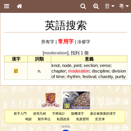
普
粵
英語搜索
常用字
所有字
|
|
冷僻字
[
moderation
], 找到 1 個
漢字
詞類
意義
knot
,
node
,
joint
;
section
;
verse
;
節
n.
chapter
;
moderation
;
discipline
;
division
of
time
;
rhythm
;
festival
;
chastity
,
purity
新手入門
使用凡例
字庫統計
隨機漢字
最近被搜索的漢字
鳴謝
製作單位
私隱政策
免責聲明
意見簿
（
管理員
）