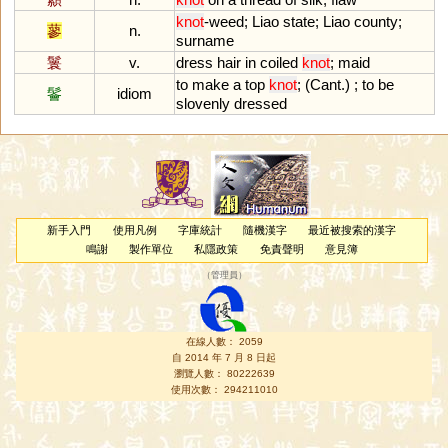
knot
-
weed
;
Liao
state
;
Liao
county
;
蓼
n.
surname
鬟
v.
dress
hair
in
coiled
knot
;
maid
to
make
a
top
knot
; (
Cant
.) ;
to
be
鬠
idiom
slovenly
dressed
新手入門
使用凡例
字庫統計
隨機漢字
最近被搜索的漢字
鳴謝
製作單位
私隱政策
免責聲明
意見簿
（
管理員
）
在線人數： 2059
自 2014 年 7 月 8 日起
瀏覽人數： 80222639
使用次數： 294211010