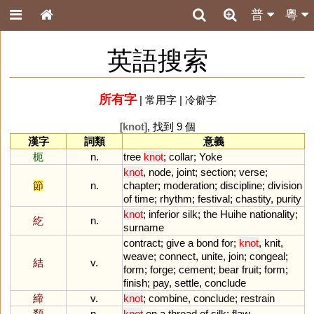
普
粵
英語搜索
所有字
|
常用字
|
冷僻字
[
knot
], 找到 9 個
漢字
詞類
意義
枙
n.
tree
knot
;
collar
;
Yoke
knot
,
node
,
joint
;
section
;
verse
;
節
n.
chapter
;
moderation
;
discipline
;
division
of
time
;
rhythm
;
festival
;
chastity
,
purity
knot
;
inferior
silk
;
the
Huihe
nationality
;
紇
n.
surname
contract
;
give
a
bond
for
;
knot
,
knit
,
weave
;
connect
,
unite
,
join
;
congeal
;
結
v.
form
;
forge
;
cement
;
bear
fruit
;
form
;
finish
;
pay
,
settle
,
conclude
締
v.
knot
;
combine
,
conclude
;
restrain
纇
n.
knot
on
a
thread
of
silk
;
flaw