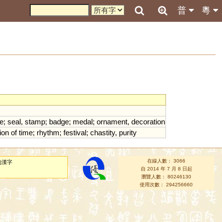
普
粵
le
;
seal
,
stamp
;
badge
;
medal
;
ornament
,
decoration
ion
of
time
;
rhythm
;
festival
;
chastity
,
purity
在線人數： 3066
的漢字
自 2014 年 7 月 8 日起
瀏覽人數： 80246130
使用次數： 294256660