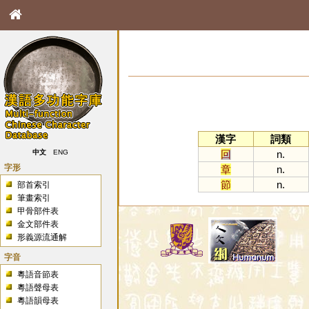
漢字
詞類
回
n.
中文
ENG
字形
章
n.
節
n.
部首索引
筆畫索引
甲骨部件表
金文部件表
形義源流通解
字音
粵語音節表
粵語聲母表
粵語韻母表