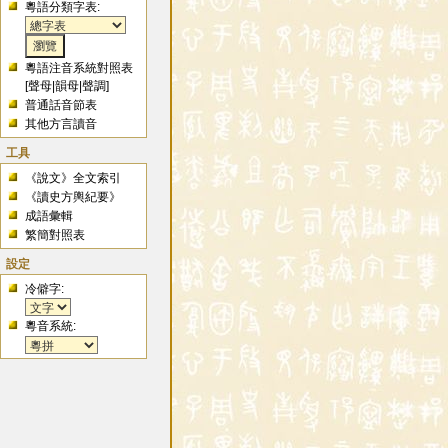
粵語分類字表:
粵語注音系統對照表
[
聲母
|
韻母
|
聲調
]
普通話音節表
其他方言讀音
工具
《說文》全文索引
《讀史方輿紀要》
成語彙輯
繁簡對照表
設定
冷僻字:
粵音系統: