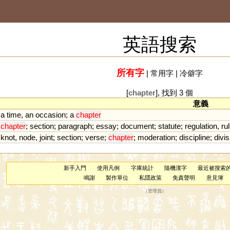
英語搜索
所有字
|
常用字
|
冷僻字
[
chapter
], 找到 3 個
意義
a
time
,
an
occasion
;
a
chapter
chapter
;
section
;
paragraph
;
essay
;
document
;
statute
;
regulation
,
ru
knot
,
node
,
joint
;
section
;
verse
;
chapter
;
moderation
;
discipline
;
divis
新手入門
使用凡例
字庫統計
隨機漢字
最近被搜索
鳴謝
製作單位
私隱政策
免責聲明
意見簿
（
管理員
）