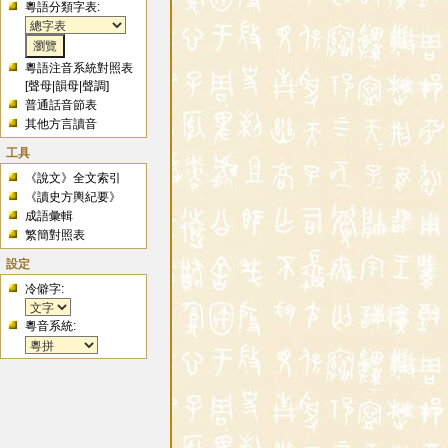
粵語分類字表:
粵語注音系統對照表
[
聲母
|
韻母
|
聲調
]
普通話音節表
其他方言讀音
工具
《說文》全文索引
《讀史方輿紀要》
成語彙輯
繁簡對照表
設定
冷僻字:
粵音系統: