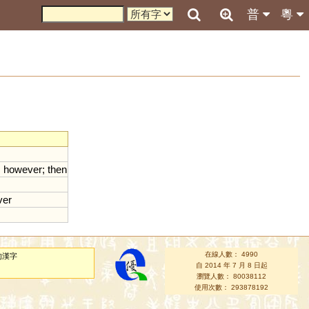
普
粵
;
however
;
then
ver
在線人數： 4990
的漢字
自 2014 年 7 月 8 日起
瀏覽人數： 80038112
使用次數： 293878192