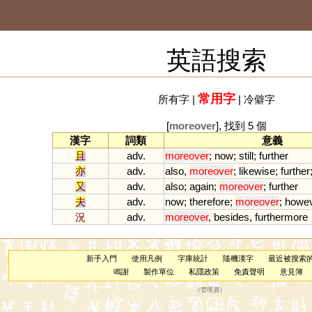
英語搜索
常用字
所有字
|
|
冷僻字
[
moreover
], 找到 5 個
漢字
詞類
意義
且
adv.
moreover
;
now
;
still
;
further
亦
adv.
also
,
moreover
;
likewise
;
further
又
adv.
also
;
again
;
moreover
;
further
夫
adv.
now
;
therefore
;
moreover
;
howe
況
adv.
moreover
,
besides
,
furthermore
新手入門
使用凡例
字庫統計
隨機漢字
最近被搜索
鳴謝
製作單位
私隱政策
免責聲明
意見簿
（
管理員
）