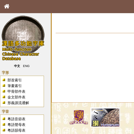
中文
ENG
字形
部首索引
筆畫索引
甲骨部件表
金文部件表
形義源流通解
字音
粵語音節表
粵語聲母表
粵語韻母表