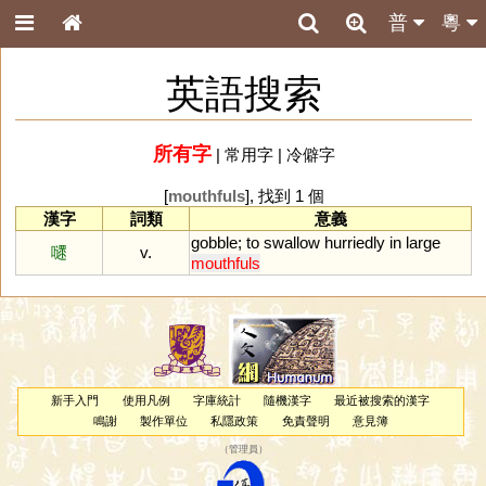
普
粵
英語搜索
所有字
|
常用字
|
冷僻字
[
mouthfuls
], 找到 1 個
漢字
詞類
意義
gobble
;
to
swallow
hurriedly
in
large
嚃
v.
mouthfuls
新手入門
使用凡例
字庫統計
隨機漢字
最近被搜索的漢字
鳴謝
製作單位
私隱政策
免責聲明
意見簿
（
管理員
）