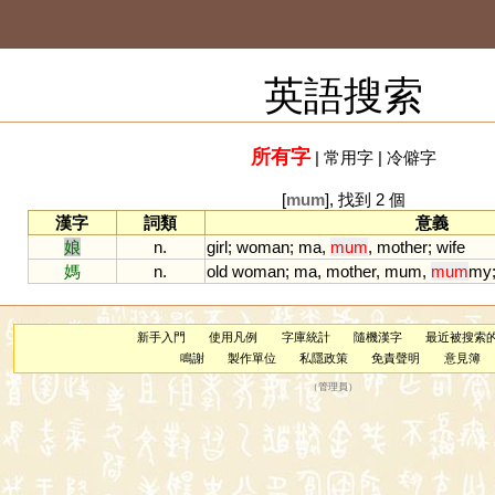
英語搜索
所有字
|
常用字
|
冷僻字
[
mum
], 找到 2 個
漢字
詞類
意義
娘
n.
girl
;
woman
;
ma
,
mum
,
mother
;
wife
媽
n.
old
woman
;
ma
,
mother
,
mum
,
mum
my
新手入門
使用凡例
字庫統計
隨機漢字
最近被搜索
鳴謝
製作單位
私隱政策
免責聲明
意見簿
（
管理員
）