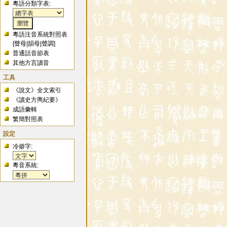
粵語分類字表:
粵語注音系統對照表
[
聲母
|
韻母
|
聲調
]
普通話音節表
其他方言讀音
工具
《說文》全文索引
《讀史方輿紀要》
成語彙輯
繁簡對照表
設定
冷僻字:
粵音系統: