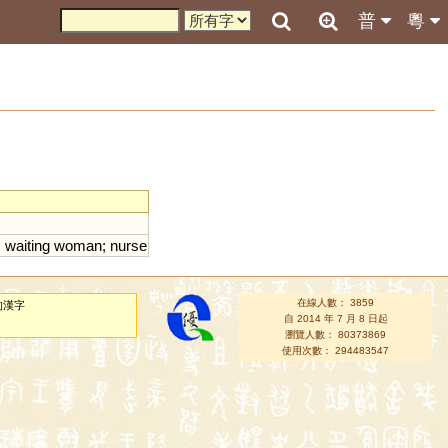
普
粵
;
waiting
woman
;
nurse
在線人數： 3859
的漢字
自 2014 年 7 月 8 日起
瀏覽人數： 80373869
使用次數： 294483547