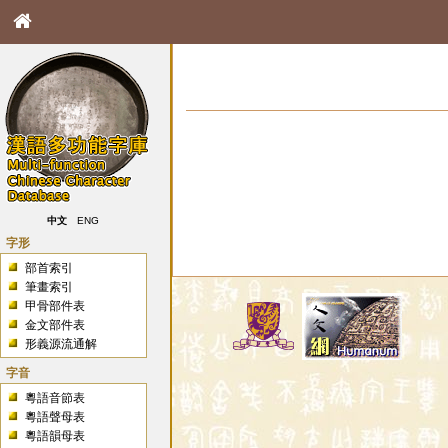
中文
ENG
字形
部首索引
筆畫索引
甲骨部件表
金文部件表
形義源流通解
字音
粵語音節表
粵語聲母表
粵語韻母表