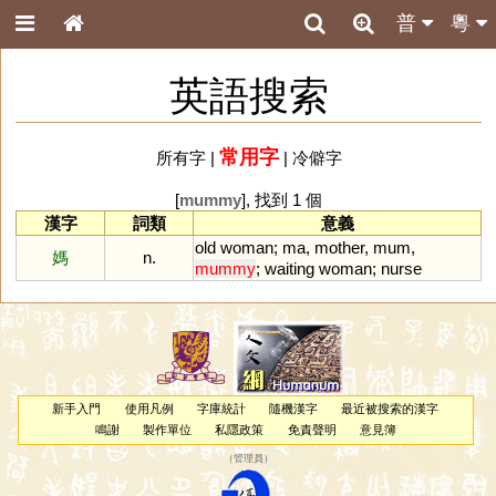
普
粵
英語搜索
常用字
所有字
|
|
冷僻字
[
mummy
], 找到 1 個
漢字
詞類
意義
old
woman
;
ma
,
mother
,
mum
,
媽
n.
mummy
;
waiting
woman
;
nurse
新手入門
使用凡例
字庫統計
隨機漢字
最近被搜索的漢字
鳴謝
製作單位
私隱政策
免責聲明
意見簿
（
管理員
）