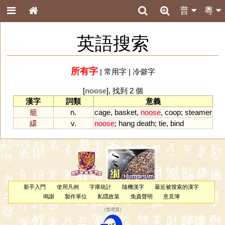
普
粵
英語搜索
所有字
|
常用字
|
冷僻字
[
noose
], 找到 2 個
漢字
詞類
意義
籠
n.
cage
,
basket
,
noose
,
coop
;
steamer
繯
v.
noose
;
hang
death
;
tie
,
bind
新手入門
使用凡例
字庫統計
隨機漢字
最近被搜索的漢字
鳴謝
製作單位
私隱政策
免責聲明
意見簿
（
管理員
）