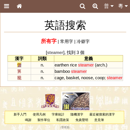
普
粵
英語搜索
所有字
|
常用字
|
冷僻字
[
steamer
], 找到 3 個
漢字
詞類
意義
曾
n.
earthen
rice
steamer
(
arch
.)
箅
n.
bamboo
steamer
籠
n.
cage
,
basket
,
noose
,
coop
;
steamer
新手入門
使用凡例
字庫統計
隨機漢字
最近被搜索的漢字
鳴謝
製作單位
私隱政策
免責聲明
意見簿
（
管理員
）