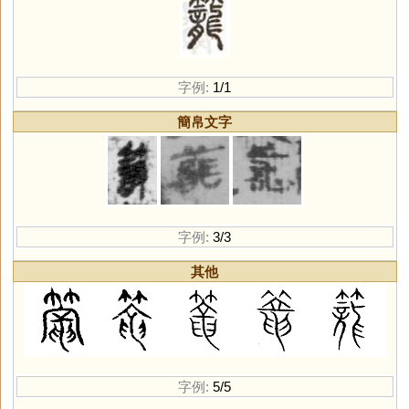
字例:
1/1
簡帛文字
字例:
3/3
其他
字例:
5/5