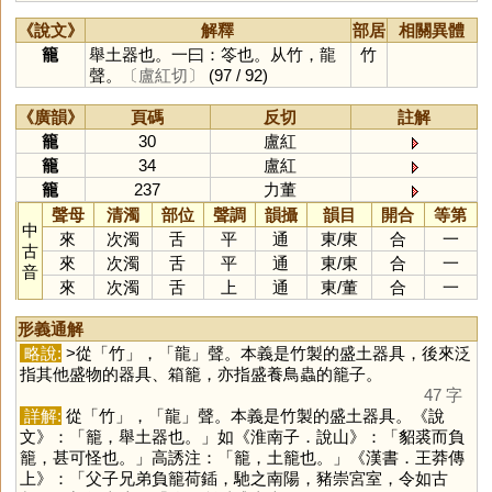
《說文》
解釋
部居
相關異體
籠
舉土器也。一曰：笭也。从竹，龍
竹
聲。
〔盧紅切〕
(97 / 92)
《廣韻》
頁碼
反切
註解
籠
30
盧紅
籠
34
盧紅
籠
237
力董
聲母
清濁
部位
聲調
韻攝
韻目
開合
等第
中
來
次濁
舌
平
通
東
/
東
合
一
古
來
次濁
舌
平
通
東
/
東
合
一
音
來
次濁
舌
上
通
東
/
董
合
一
形義通解
略說:
>從「
竹
」，「
龍
」聲。本義是竹製的盛土器具，後來泛
指其他盛物的器具、箱籠，亦指盛養鳥蟲的籠子。
47 字
詳解:
從「
竹
」，「
龍
」聲。本義是竹製的盛土器具。《說
文》：「籠，舉土器也。」如《淮南子．說山》：「貂裘而負
籠，甚可怪也。」高誘注：「籠，土籠也。」《漢書．王莽傳
上》：「父子兄弟負籠荷鍤，馳之南陽，豬崇宮室，令如古