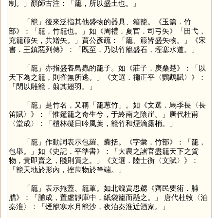
制。」顏師古注：「籠，所以盛土也。」
「
籠
」後來泛指其他盛物的器具、箱籠。《玉篇．竹
部》：「籠，竹籠也。」如《周禮．夏官．司弓矢》「田弋，
充籠箙矢，共矰矢。」賈公彥疏：「籠、箙皆盛矢物。」《宋
書．王鎮惡列傳》：「既至，乃以竹籠盛石，堙塞水道。」
「
籠
」亦指盛養鳥蟲的籠子。如《莊子．庚桑楚》：「以
天下為之籠，則雀無所逃。」《文選．禰正平〈鸚鵡賦〉》：
「閉以雕籠，翦其翅羽。」
「
籠
」是竹名，又稱「籠蔥竹」。如《文選．馬季長〈長
笛賦〉》：「惟籦籠之奇生兮，于終南之陰崖。」唐代杜甫
〈堂成〉：「榿林礙日吟風葉，籠竹和煙滴露梢。」
「
籠
」作動詞表示包羅、囊括。《字彙．竹部》：「籠，
包舉。」如《史記．平準書》：「大農之諸官盡籠天下之貨
物，貴即賣之，賤則買之。」《文選．陸士衡〈文賦〉》：
「籠天地於形內，挫萬物於筆端。」
「
籠
」表示掩蓋、籠罩。如北魏賈思勰《齊民要術．脯
腊》：「脯成，置虛靜庫中，紙袋籠而懸之。」 唐代杜牧〈泊
秦淮〉：「煙籠寒水月籠沙，夜泊秦淮近酒家。」