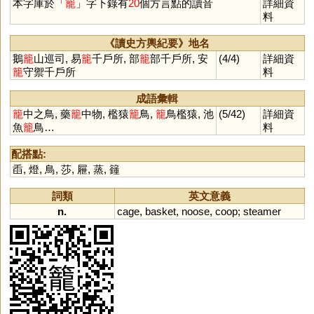
本字庫於「
籠
」字下錄有
20
個方言點的讀音
詳細資
料
《讀史方輿紀要》地名
鵝
籠
山巡司, 易
籠
千戶所, 部
籠
部千戶所, 安
(4/4)
詳細資
籠
守禦千戶所
料
成語彙輯
籠
中之鳥, 藥
籠
中物, 檻猿
籠
鳥,
籠
鳥檻猿, 池
(5/42)
詳細資
魚
籠
鳥…
料
配搭點:
臿
,
燈
,
鳥
,
莎
,
屜
,
蒸
,
籦
詞類
英文意義
n.
cage
,
basket
,
noose
,
coop
;
steamer