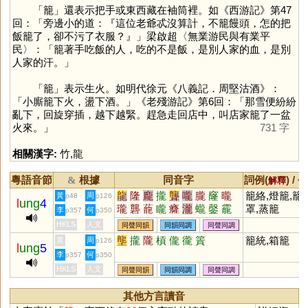
「
籠
」還表示把手或東西藏在袖筒裡。如《西游記》第47
回：「旁邊小的道：『這位老爺忒沒算計，不籠饅頭，怎的把
飯籠了，卻不污了衣服？』」梁啟超〈無業游民與有業平
民〉：「籠著手吃飯的人，吃的不是飯，是別人家的血，是別
人家的汗。」
「
籠
」表示生火。如明代徐元《八義記．周堅沽酒》：
「小廝籠下火，盪下酒。」《老殘游記》第6回：「那雪便紛紛
亂下，回旋穿插，越下越緊。趕急走回店中，叫店家籠了一盆
火來。」
731 字
相關漢字:
竹
,
龍
粵語音節
根據
同音字
詞例(
) /
&
解釋
備
龍
隆
龐
攏
聾
嚨
朧
窿
曨
籠絡,燈籠,籠
黃
周
p48
p126
l
ung
4
瓏
礱
蘢
矓
癃
瀧
蠬
鏧
靇
罩,蒸籠
李
何
p357
p350
谾
豅
龒
鸗
巃
鑨
躘
櫳
襱
HKLS
人文
同聲同韻
同韻同調
同聲同調
蠪
壟
攏
隴
槓
儱
徿
篢
籠統,箱籠
黃
周
p126
l
ung
5
李
何
p357
p350
HKLS
人文
同聲同韻
同韻同調
同聲同調
其他方言讀音