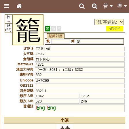
普
粵
竹
籠
118
16
繁
簡
港
破音字
(22)
繁簡對應
繁
簡
笼
UTF-8
E7 B1 A0
大五碼
C5A2
倉頡碼
竹卜月心
Matthews
4271
漢語大字典
（一版）3031；（二版）3232
康熙字典
832
Unicode
U+7C60
GB2312
四角號碼
8821.1
頻序 A/B
1842
1712
頻次 A/B
520
246
普通話
l
ng
l
ng
小篆