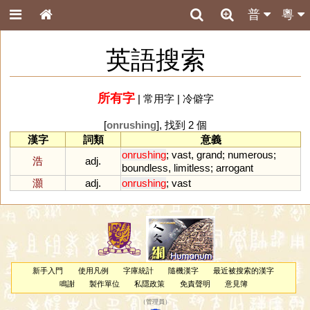
普
粵
英語搜索
所有字
|
常用字
|
冷僻字
[
onrushing
], 找到 2 個
漢字
詞類
意義
onrushing
;
vast
,
grand
;
numerous
;
浩
adj.
boundless
,
limitless
;
arrogant
灝
adj.
onrushing
;
vast
新手入門
使用凡例
字庫統計
隨機漢字
最近被搜索的漢字
鳴謝
製作單位
私隱政策
免責聲明
意見簿
（
管理員
）