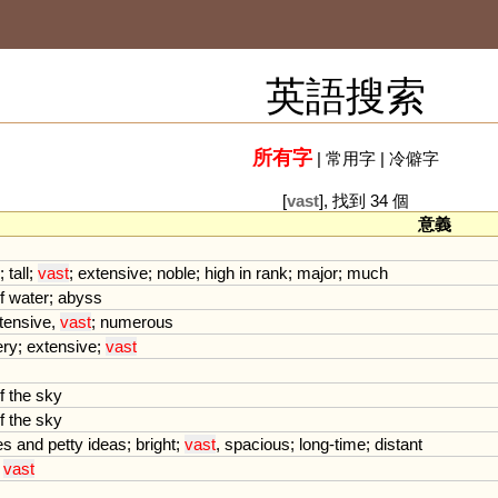
英語搜索
所有字
|
常用字
|
冷僻字
[
vast
], 找到 34 個
意義
;
tall
;
vast
;
extensive
;
noble
;
high
in
rank
;
major
;
much
f
water
;
abyss
tensive
,
vast
;
numerous
ery
;
extensive
;
vast
f
the
sky
f
the
sky
es
and
petty
ideas
;
bright
;
vast
,
spacious
;
long
-
time
;
distant
,
vast