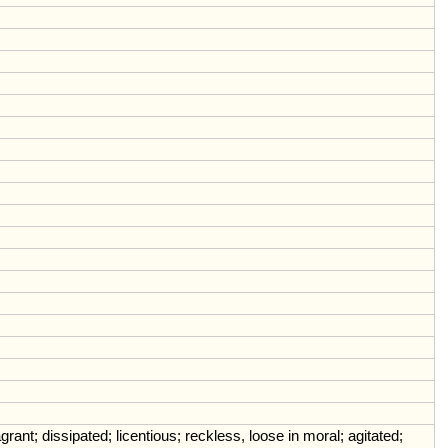
grant
;
dissipated
;
licentious
;
reckless
,
loose
in
moral
;
agitated
;