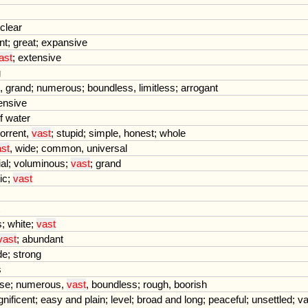
clear
nt
;
great
;
expansive
ast
;
extensive
g
,
grand
;
numerous
;
boundless
,
limitless
;
arrogant
ensive
f
water
torrent
,
vast
;
stupid
;
simple
,
honest
;
whole
st
,
wide
;
common
,
universal
ial
;
voluminous
;
vast
;
grand
ic
;
vast
s
;
white
;
vast
vast
;
abundant
de
;
strong
s
se
;
numerous
,
vast
,
boundless
;
rough
,
boorish
nificent
;
easy
and
plain
;
level
;
broad
and
long
;
peaceful
;
unsettled
;
va