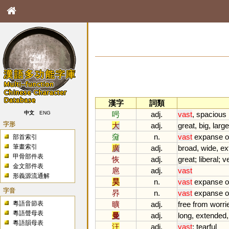
漢字
詞類
呺
adj.
vast
,
spacious
中文
ENG
字形
大
adj.
great
,
big
,
large
奫
n.
vast
expanse
o
部首索引
筆畫索引
廣
adj.
broad
,
wide
,
ex
甲骨部件表
恢
adj.
great
;
liberal
;
v
金文部件表
扈
adj.
vast
形義源流通解
昊
n.
vast
expanse
o
字音
昦
n.
vast
expanse
o
粵語音節表
曠
adj.
free
from
worri
粵語聲母表
曼
adj.
long
,
extended
粵語韻母表
汪
adj.
vast
;
tearful