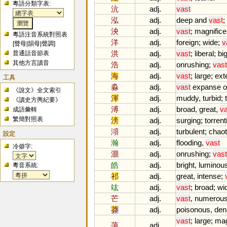
粵語分類字表:
沆
adj.
vast
泓
adj.
deep
and
vast
;
泱
adj.
vast
;
magnifice
粵語注音系統對照表
洋
adj.
foreign
;
wide
;
v
[
聲母
|
韻母
|
聲調
]
洪
adj.
vast
;
liberal
;
bi
普通話音節表
其他方言讀音
浩
adj.
onrushing
;
vast
海
adj.
vast
;
large
;
ext
工具
淼
adj.
vast
expanse
o
《說文》全文索引
渾
adj.
muddy
,
turbid
;
《讀史方輿紀要》
溥
adj.
broad
,
great
,
va
成語彙輯
繁簡對照表
滂
adj.
surging
;
torrent
澒
adj.
turbulent
;
chaot
設定
瀚
adj.
flooding
,
vast
冷僻字:
灝
adj.
onrushing
;
vast
皓
adj.
bright
,
luminou
粵音系統:
祁
adj.
great
,
intense
;
竑
adj.
vast
;
broad
;
wi
芒
adj.
vast
,
numerou
莽
adj.
poisonous
,
den
vast
;
large
;
mag
蕩
adj.