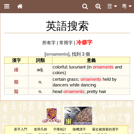
普
粵
英語搜索
冷僻字
所有字
|
常用字
|
[
ornaments
], 找到 3 個
漢字
詞類
意義
colorful
;
luxuriant
(
in
ornaments
and
緀
adj.
colors
)
certain
grass
;
ornaments
held
by
藣
n.
dancers
while
dancing
鬗
n.
head
ornaments
;
pretty
hair
新手入門
使用凡例
字庫統計
隨機漢字
最近被搜索的漢字