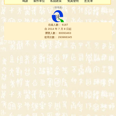
鳴謝
製作單位
私隱政策
免責聲明
意見簿
（
管理員
）
在線人數： 6187
自 2014 年 7 月 8 日起
瀏覽人數： 80093463
使用次數： 293966345