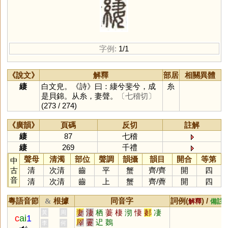
字例:
1/1
《說文》
解釋
部居
相關異體
緀
白文皃。《詩》曰：緀兮斐兮，成
糸
是貝錦。从糸，妻聲。
〔七稽切〕
(273 / 274)
《廣韻》
頁碼
反切
註解
緀
87
七稽
緀
269
千禮
聲母
清濁
部位
聲調
韻攝
韻目
開合
等第
中
古
清
次清
齒
平
蟹
齊
/
齊
開
四
音
清
次清
齒
上
蟹
齊
/
薺
開
四
粵語音節
根據
同音字
詞例(
) /
&
解釋
備註
妻
淒
栖
萋
棲
沏
悽
郪
凄
黃
周
c
ai
1
屖
霋
迉
鶈
李
何