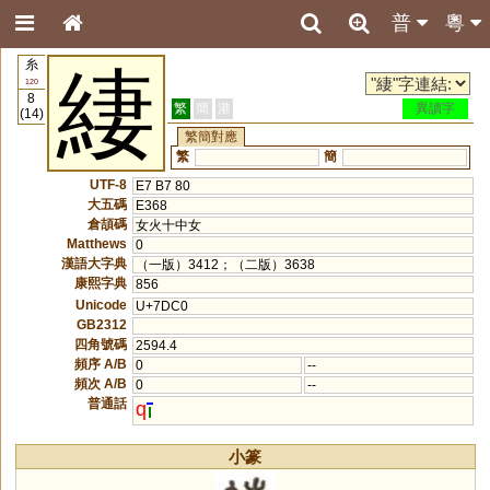
普
粵
糸
緀
120
8
繁
簡
港
異讀字
(14)
繁簡對應
繁
簡
UTF-8
E7 B7 80
大五碼
E368
倉頡碼
女火十中女
Matthews
0
漢語大字典
（一版）3412；（二版）3638
康熙字典
856
Unicode
U+7DC0
GB2312
四角號碼
2594.4
頻序 A/B
0
--
頻次 A/B
0
--
普通話
q
小篆