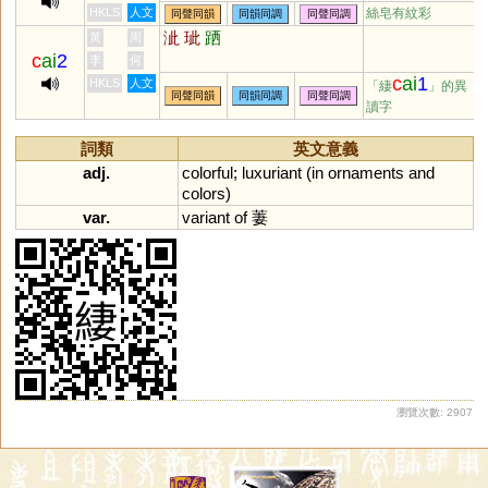
HKLS
人文
絲皂有紋彩
同聲同韻
同韻同調
同聲同調
泚
玼
跴
黃
周
c
ai
2
李
何
c
ai
1
HKLS
人文
「緀
」的異
同聲同韻
同韻同調
同聲同調
讀字
詞類
英文意義
adj.
colorful
;
luxuriant
(
in
ornaments
and
colors
)
var.
variant
of
萋
瀏覽次數: 2907