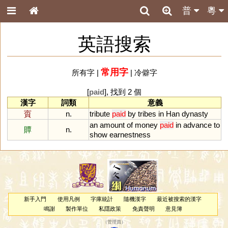
普
粵
英語搜索
常用字
所有字
|
|
冷僻字
[
paid
], 找到 2 個
漢字
詞類
意義
賨
n.
tribute
paid
by
tribes
in
Han
dynasty
an
amount
of
money
paid
in
advance
to
贉
n.
show
earnestness
新手入門
使用凡例
字庫統計
隨機漢字
最近被搜索的漢字
鳴謝
製作單位
私隱政策
免責聲明
意見簿
（
管理員
）