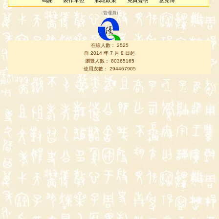
鳴謝
製作單位
私隱政策
免責聲明
意見簿
（
管理員
）
在線人數： 2525
自 2014 年 7 月 8 日起
瀏覽人數： 80365165
使用次數： 294467905