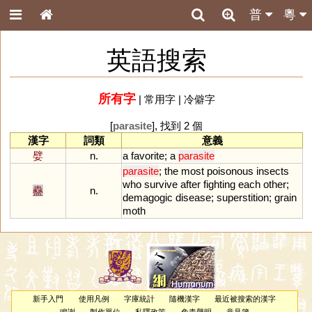
普
粵
英語搜索
所有字
|
常用字
|
冷僻字
[
parasite
], 找到 2 個
漢字
詞類
意義
嬖
n.
a
favorite
;
a
parasite
parasite
;
the
most
poisonous
insects
who
survive
after
fighting
each
other
;
蠱
n.
demagogic
disease
;
superstition
;
grain
moth
新手入門
使用凡例
字庫統計
隨機漢字
最近被搜索的漢字