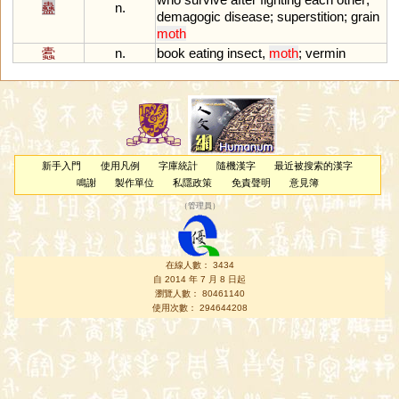
蠱
n.
demagogic
disease
;
superstition
;
grain
moth
蠹
n.
book
eating
insect
,
moth
;
vermin
新手入門
使用凡例
字庫統計
隨機漢字
最近被搜索的漢字
鳴謝
製作單位
私隱政策
免責聲明
意見簿
（
管理員
）
在線人數： 3434
自 2014 年 7 月 8 日起
瀏覽人數： 80461140
使用次數： 294644208