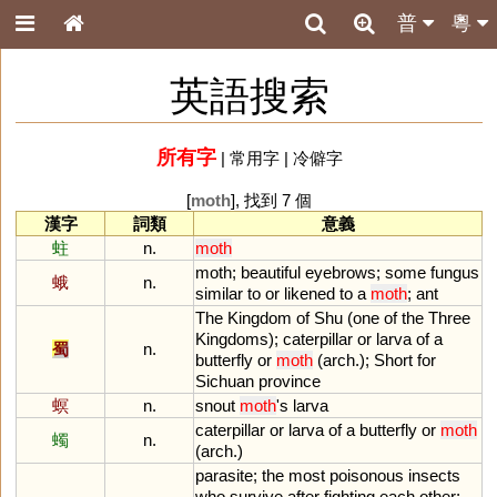
普
粵
英語搜索
所有字
|
常用字
|
冷僻字
[
moth
], 找到 7 個
漢字
詞類
意義
蛀
n.
moth
moth
;
beautiful
eyebrows
;
some
fungus
蛾
n.
similar
to
or
likened
to
a
moth
;
ant
The
Kingdom
of
Shu
(
one
of
the
Three
Kingdoms
);
caterpillar
or
larva
of
a
蜀
n.
butterfly
or
moth
(
arch
.);
Short
for
Sichuan
province
螟
n.
snout
moth
'
s
larva
caterpillar
or
larva
of
a
butterfly
or
moth
蠋
n.
(
arch
.)
parasite
;
the
most
poisonous
insects
who
survive
after
fighting
each
other
;